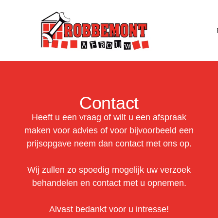
Contact
Heeft u een vraag of wilt u een afspraak
maken voor advies of voor bijvoorbeeld een
prijsopgave neem dan contact met ons op.
Wij zullen zo spoedig mogelijk uw verzoek
behandelen en contact met u opnemen.
Alvast bedankt voor u intresse!